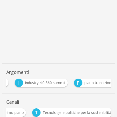
Argomenti
I
P
industry 4.0 360 summit
piano transizione 4.0
Canali
T
Primo piano
Tecnologie e politiche per la sostenibilità