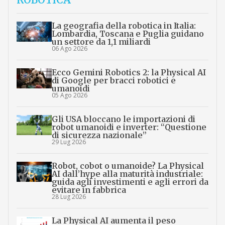
La geografia della robotica in Italia:
Lombardia, Toscana e Puglia guidano
un settore da 1,1 miliardi
06 Ago 2026
Ecco Gemini Robotics 2: la Physical AI
di Google per bracci robotici e
umanoidi
05 Ago 2026
Gli USA bloccano le importazioni di
robot umanoidi e inverter: “Questione
di sicurezza nazionale”
29 Lug 2026
Robot, cobot o umanoide? La Physical
AI dall’hype alla maturità industriale:
guida agli investimenti e agli errori da
evitare in fabbrica
28 Lug 2026
La Physical AI aumenta il peso