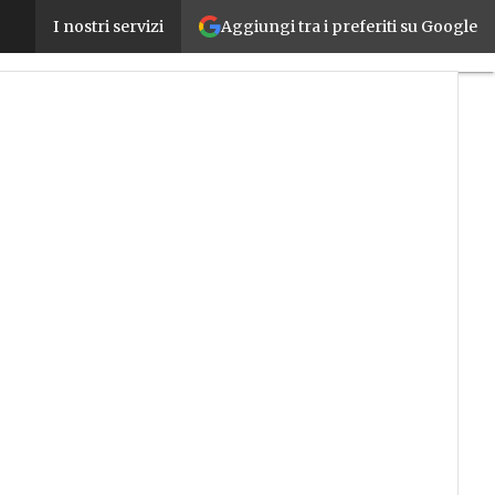
Aggiungi tra i preferiti su Google
Geico, lo smart design per la verniciatura intellige
I nostri servizi