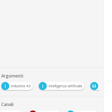
Argomenti
I
I
M
industria 4.0
intelligenza artificiale
machin
Canali