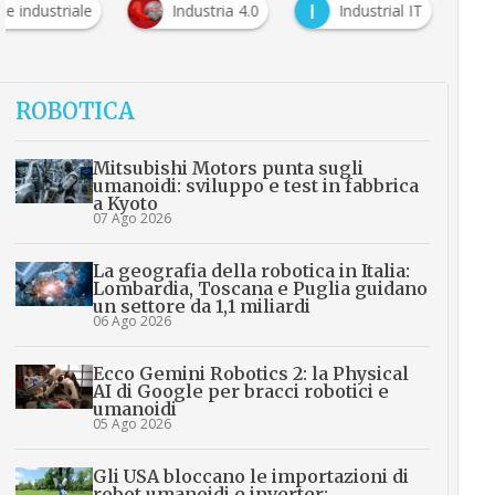
I
e industriale
Industria 4.0
Industrial IT
ROBOTICA
Mitsubishi Motors punta sugli
umanoidi: sviluppo e test in fabbrica
a Kyoto
07 Ago 2026
La geografia della robotica in Italia:
Lombardia, Toscana e Puglia guidano
un settore da 1,1 miliardi
06 Ago 2026
Ecco Gemini Robotics 2: la Physical
AI di Google per bracci robotici e
umanoidi
05 Ago 2026
Gli USA bloccano le importazioni di
robot umanoidi e inverter: