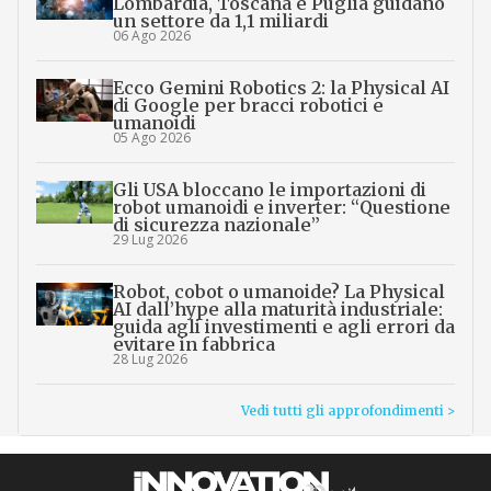
Lombardia, Toscana e Puglia guidano
un settore da 1,1 miliardi
06 Ago 2026
Ecco Gemini Robotics 2: la Physical AI
di Google per bracci robotici e
umanoidi
05 Ago 2026
Gli USA bloccano le importazioni di
robot umanoidi e inverter: “Questione
di sicurezza nazionale”
29 Lug 2026
Robot, cobot o umanoide? La Physical
AI dall’hype alla maturità industriale:
guida agli investimenti e agli errori da
evitare in fabbrica
28 Lug 2026
Vedi tutti gli approfondimenti >