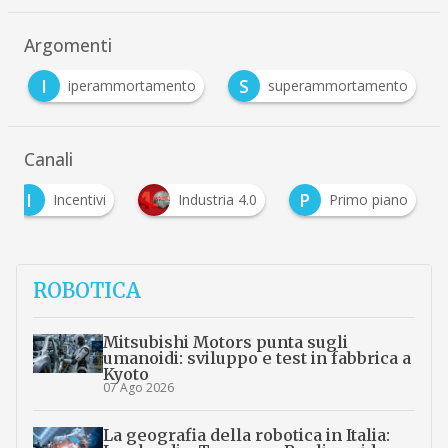
Argomenti
I
S
iperammortamento
superammortamento
Canali
I
P
Incentivi
Industria 4.0
Primo piano
ROBOTICA
Mitsubishi Motors punta sugli
umanoidi: sviluppo e test in fabbrica a
Kyoto
07 Ago 2026
La geografia della robotica in Italia: