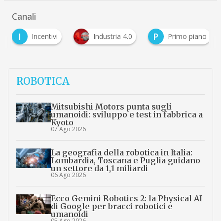
Canali
I
P
Incentivi
Industria 4.0
Primo piano
ROBOTICA
Mitsubishi Motors punta sugli
umanoidi: sviluppo e test in fabbrica a
Kyoto
07 Ago 2026
La geografia della robotica in Italia:
Lombardia, Toscana e Puglia guidano
un settore da 1,1 miliardi
06 Ago 2026
Ecco Gemini Robotics 2: la Physical AI
di Google per bracci robotici e
umanoidi
05 Ago 2026