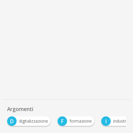
Argomenti
F
I
O
formazione
industria 4.0
osservatorio