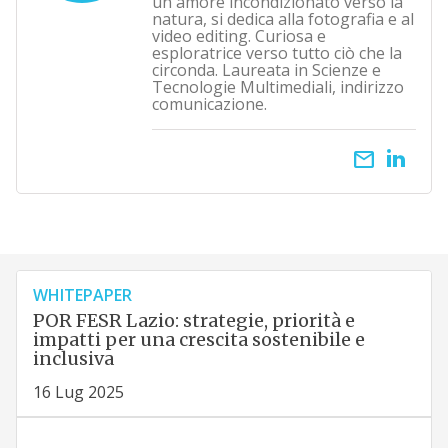
un amore incondizionato verso la
natura, si dedica alla fotografia e al
video editing. Curiosa e
esploratrice verso tutto ciò che la
circonda. Laureata in Scienze e
Tecnologie Multimediali, indirizzo
comunicazione.
email
WHITEPAPER
POR FESR Lazio: strategie, priorità e
impatti per una crescita sostenibile e
inclusiva
16 Lug 2025