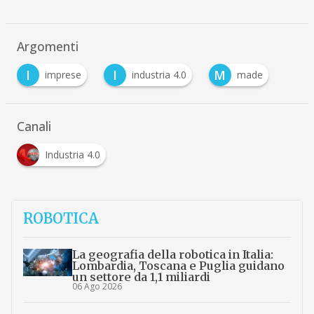
Argomenti
I
I
M
imprese
industria 4.0
made
Canali
Industria 4.0
ROBOTICA
La geografia della robotica in Italia:
Lombardia, Toscana e Puglia guidano
un settore da 1,1 miliardi
06 Ago 2026