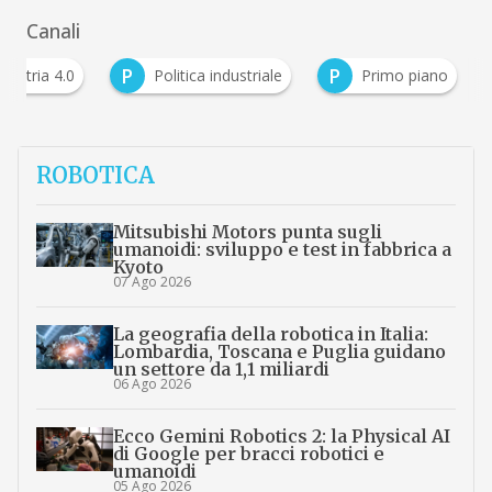
Canali
P
P
ndustria 4.0
Politica industriale
Primo piano
ROBOTICA
Mitsubishi Motors punta sugli
umanoidi: sviluppo e test in fabbrica a
Kyoto
07 Ago 2026
La geografia della robotica in Italia:
Lombardia, Toscana e Puglia guidano
un settore da 1,1 miliardi
06 Ago 2026
Ecco Gemini Robotics 2: la Physical AI
di Google per bracci robotici e
umanoidi
05 Ago 2026