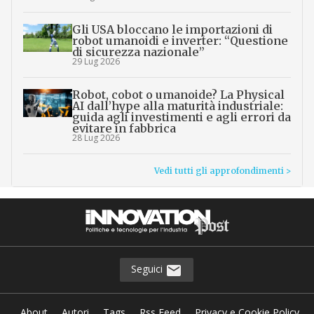
Gli USA bloccano le importazioni di
robot umanoidi e inverter: “Questione
di sicurezza nazionale”
29 Lug 2026
Robot, cobot o umanoide? La Physical
AI dall’hype alla maturità industriale:
guida agli investimenti e agli errori da
evitare in fabbrica
28 Lug 2026
Vedi tutti gli approfondimenti >
Seguici
About
Autori
Tags
Rss Feed
Privacy e Cookie Policy