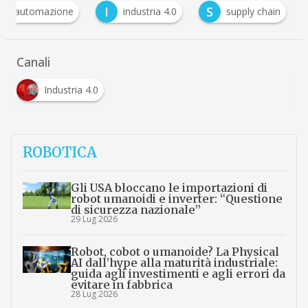
A
I
S
automazione
industria 4.0
supply chain
Canali
Industria 4.0
ROBOTICA
Gli USA bloccano le importazioni di
robot umanoidi e inverter: “Questione
di sicurezza nazionale”
29 Lug 2026
Robot, cobot o umanoide? La Physical
AI dall’hype alla maturità industriale:
guida agli investimenti e agli errori da
evitare in fabbrica
28 Lug 2026