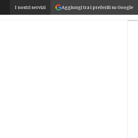
Aggiungi tra i preferiti su Google
Nasce OnRobot, una nuova realtà al servizio di robo
I nostri servizi