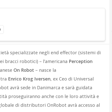
i
cietà specializzate negli end effector (sistemi di
dei bracci robotici) – l’americana
Perception
danese
On Robot
– nasce la
 tra
Enrico Krog Iversen
, ex Ceo di Universal
obot avrà sede in Danimarca e sarà guidata
tità proseguiranno anche con le loro attività e
te globale di distributori OnRobot avrà accesso al