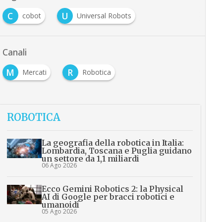
C
U
cobot
Universal Robots
Canali
M
R
Mercati
Robotica
ROBOTICA
La geografia della robotica in Italia:
Lombardia, Toscana e Puglia guidano
un settore da 1,1 miliardi
06 Ago 2026
Ecco Gemini Robotics 2: la Physical
AI di Google per bracci robotici e
umanoidi
05 Ago 2026