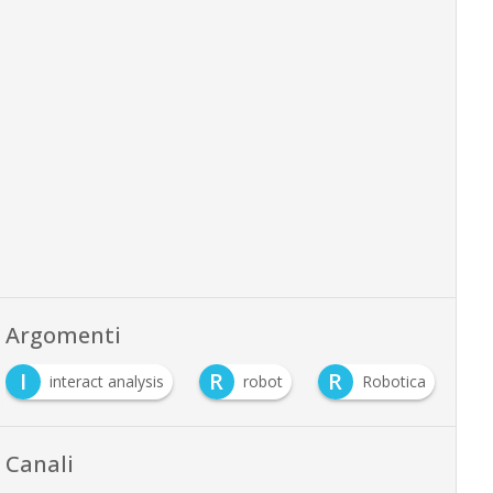
Argomenti
I
R
R
interact analysis
robot
Robotica
Canali