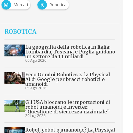
M
R
Mercati
Robotica
ROBOTICA
La geografia della robotica in Italia:
Lombardia, Toscana e Puglia guidano
un settore da 1,1 miliardi
06 Ago 2026
Ecco Gemini Robotics 2: la Physical
AI di Google per bracci robotici e
umanoidi
05 Ago 2026
Gli USA bloccano le importazioni di
robot umanoidi e inverter:
“Questione di sicurezza nazionale”
29 Lug 2026
Robot, cobot o umanoide? La Physical