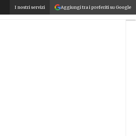
Aggiungi tra i preferiti su Google
Il mercato dei robot mobili in forte crescita almeno
I nostri servizi