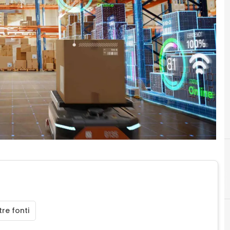
A
automazione
re fonti