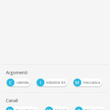
Argomenti
C
I
M
calenda
industria 4.0
meccanica
Canali