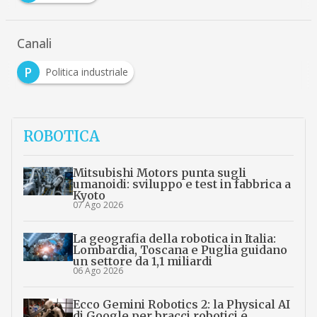
Canali
P
Politica industriale
ROBOTICA
Mitsubishi Motors punta sugli
umanoidi: sviluppo e test in fabbrica a
Kyoto
07 Ago 2026
La geografia della robotica in Italia:
Lombardia, Toscana e Puglia guidano
un settore da 1,1 miliardi
06 Ago 2026
Ecco Gemini Robotics 2: la Physical AI
di Google per bracci robotici e