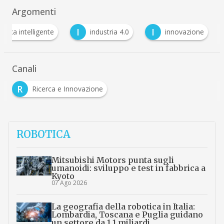
Argomenti
I
I
bbrica intelligente
industria 4.0
innovazione
Canali
R
Ricerca e Innovazione
ROBOTICA
Mitsubishi Motors punta sugli
umanoidi: sviluppo e test in fabbrica a
Kyoto
07 Ago 2026
La geografia della robotica in Italia:
Lombardia, Toscana e Puglia guidano
un settore da 1,1 miliardi