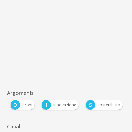
Argomenti
D
I
S
e
droni
innovazione
sostenibilità
Canali