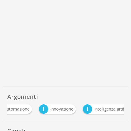
Argomenti
I
I
U
innovazione
intelligenza artificiale
uci
Canali