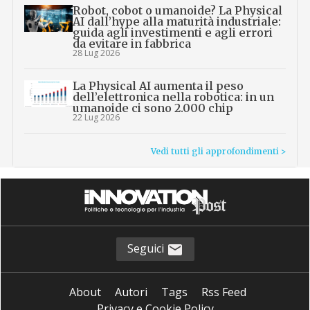
Robot, cobot o umanoide? La Physical
AI dall’hype alla maturità industriale:
guida agli investimenti e agli errori
da evitare in fabbrica
28 Lug 2026
La Physical AI aumenta il peso
dell’elettronica nella robotica: in un
umanoide ci sono 2.000 chip
22 Lug 2026
Vedi tutti gli approfondimenti >
Seguici
About
Autori
Tags
Rss Feed
Privacy e Cookie Policy