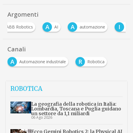
Argomenti
A
A
I
AI
automazione
intelligenza artificiale
Canali
A
R
Automazione industriale
Robotica
ROBOTICA
La geografia della robotica in Italia:
Lombardia, Toscana e Puglia guidano
un settore da 1,1 miliardi
06 Ago 2026
Ecco Gemini Robotics 2: la Physical AI