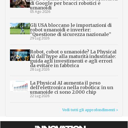
di Google per bracci robotici e
umanoidi
05 Ago 2026
Gli USA bloccano le importazioni di
robot umanoidi e inverter:
“Questione di sicurezza nazionale”
29 Lug 2026
Robot, cobot o umanoide? La Physical
AI dall’hype alla maturità industriale:
guida agli investimenti e agli errori
da evitare in fabbrica
28 Lug 2026
La Physical AI aumenta il peso
dell’elettronica nella robotica: in un
umanoide ci sono 2.000 chip
22 Lug 2026
Vedi tutti gli approfondimenti >