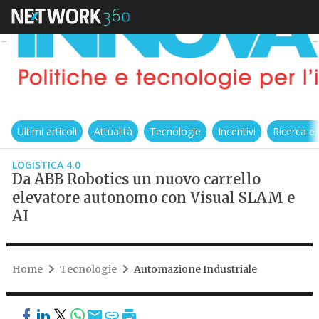
Ultimi articoli
Attualità
Tecnologie
Incentivi
Ricerca e
LOGISTICA 4.0
Da ABB Robotics un nuovo carrello
elevatore autonomo con Visual SLAM e
AI
Home
Tecnologie
Automazione Industriale