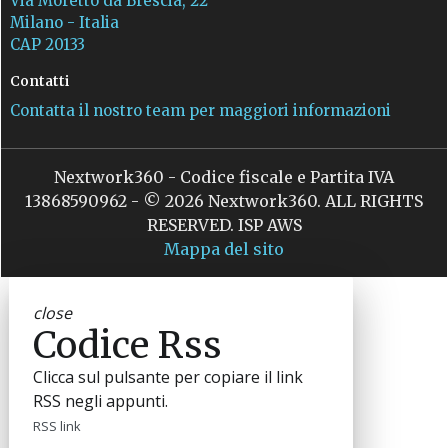
Via Moretto da Brescia, 22
Milano - Italia
CAP 20133
Contatti
Contatta il nostro team per maggiori informazioni
Nextwork360 - Codice fiscale e Partita IVA
13868590962 - © 2026 Nextwork360. ALL RIGHTS
RESERVED. ISP AWS
Mappa del sito
close
Codice Rss
Clicca sul pulsante per copiare il link
RSS negli appunti.
RSS link