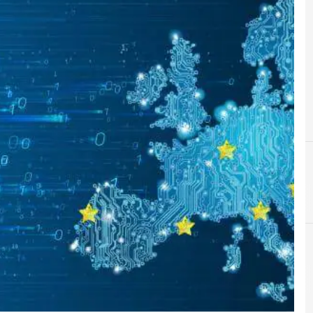
A
A
AI
automaz
A
F
Attualità