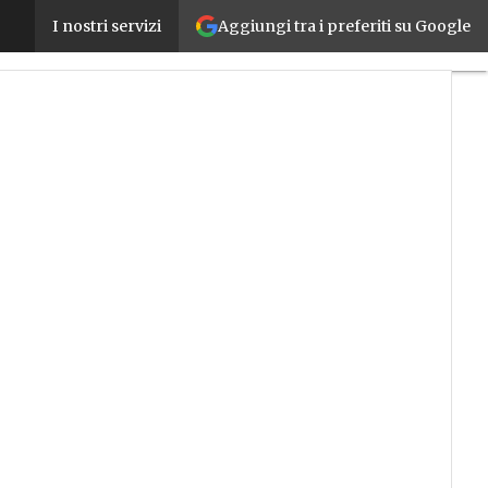
Aggiungi tra i preferiti su Google
Innovazione, formazione e servizi per l’AI industria
I nostri servizi