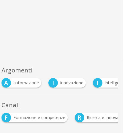
Argomenti
I
I
ione
innovazione
intelligenza artificiale
…
Canali
R
Formazione e competenze
Ricerca e Innovazione
…