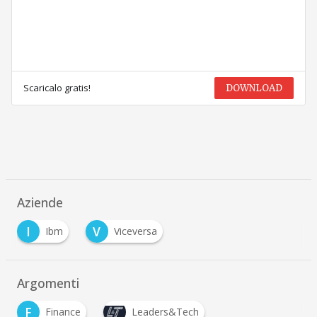
Scaricalo gratis!
DOWNLOAD
Aziende
I
V
Ibm
Viceversa
Argomenti
F
Finance
Leaders&Tech