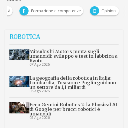
F
O
ualità
Formazione e competenze
Opinioni
ROBOTICA
Mitsubishi Motors punta sugli
umanoidi: sviluppo e test in fabbrica a
Kyoto
07 Ago 2026
La geografia della robotica in Italia:
Lombardia, Toscana e Puglia guidano
un settore da 1,1 miliardi
06 Ago 2026
Ecco Gemini Robotics 2: la Physical AI
di Google per bracci robotici e
umanoidi
05 Ago 2026