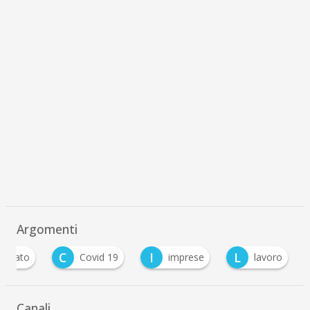
Argomenti
C
I
L
gianato
Covid 19
imprese
lavoro
Canali