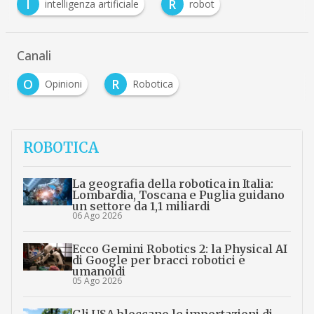
I
R
intelligenza artificiale
robot
Canali
O
R
Opinioni
Robotica
ROBOTICA
La geografia della robotica in Italia:
Lombardia, Toscana e Puglia guidano
un settore da 1,1 miliardi
06 Ago 2026
Ecco Gemini Robotics 2: la Physical AI
di Google per bracci robotici e
umanoidi
05 Ago 2026