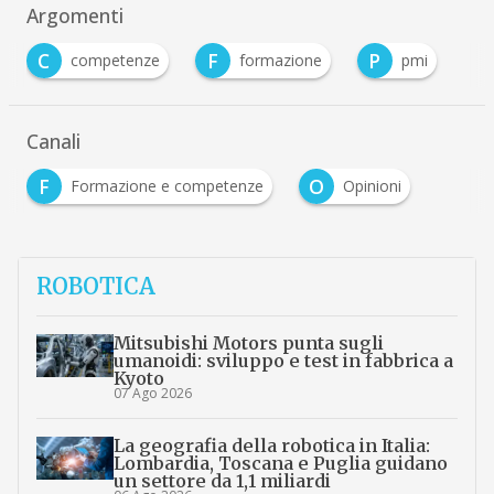
Argomenti
C
F
P
competenze
formazione
pmi
Canali
F
O
Formazione e competenze
Opinioni
ROBOTICA
Mitsubishi Motors punta sugli
umanoidi: sviluppo e test in fabbrica a
Kyoto
07 Ago 2026
La geografia della robotica in Italia:
Lombardia, Toscana e Puglia guidano
un settore da 1,1 miliardi