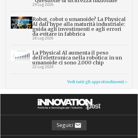
“Questione di sicurezza nazionale”
29 Lug 2026
Robot, cobot o umanoide? La Physical
AI dall’hype alla maturità industriale:
guida agli investimenti e agli errori
da evitare in fabbrica
28 Lug 2026
La Physical AI aumenta il peso
dell’elettronica nella robotica: in un
umanoide ci sono 2.000 chip
22 Lug 2026
Vedi tutti gli approfondimenti >
Seguici