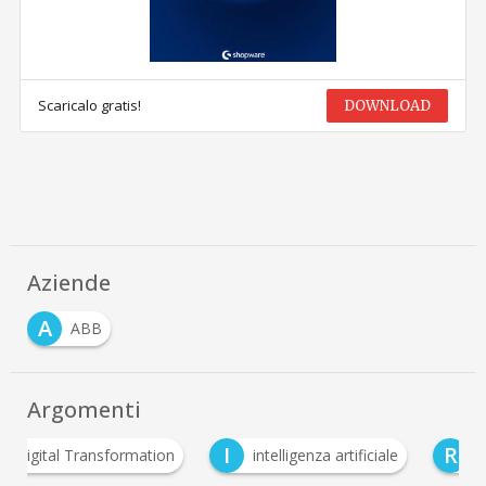
Scaricalo gratis!
DOWNLOAD
Aziende
A
ABB
Argomenti
I
R
nsformation
intelligenza artificiale
Robotica