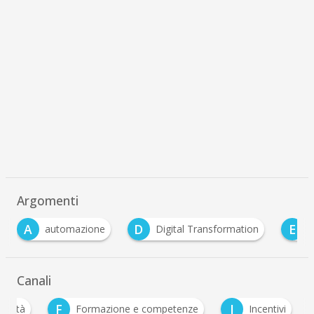
Argomenti
A
D
E
automazione
Digital Transformation
Canali
F
I
ualità
Formazione e competenze
Incentivi