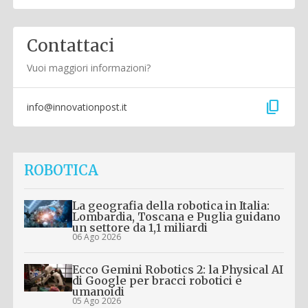
Contattaci
Vuoi maggiori informazioni?
content_copy
info@innovationpost.it
ROBOTICA
La geografia della robotica in Italia:
Lombardia, Toscana e Puglia guidano
un settore da 1,1 miliardi
06 Ago 2026
Ecco Gemini Robotics 2: la Physical AI
di Google per bracci robotici e
umanoidi
05 Ago 2026