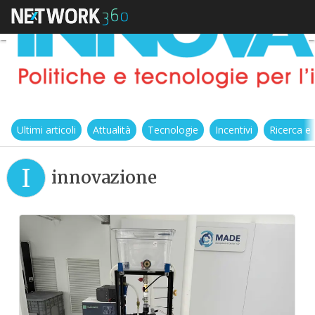
Ultimi articoli
Attualità
Tecnologie
Incentivi
Ricerca e
I
innovazione