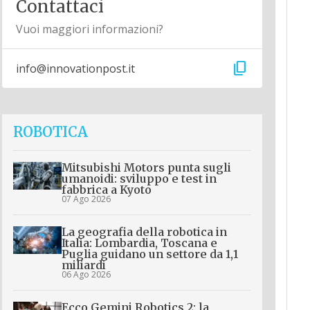
Contattaci
Vuoi maggiori informazioni?
content_copy
info@innovationpost.it
ROBOTICA
Mitsubishi Motors punta sugli
umanoidi: sviluppo e test in
fabbrica a Kyoto
07 Ago 2026
La geografia della robotica in
Italia: Lombardia, Toscana e
Puglia guidano un settore da 1,1
miliardi
06 Ago 2026
Ecco Gemini Robotics 2: la