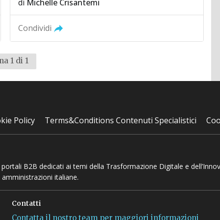
di
Michelle Crisantemi
Condividi
na 1 di 1
kie Policy
Terms&Conditions Contenuti Specialistici
Coo
 e portali B2B dedicati ai temi della Trasformazione Digitale e dell’Inno
 amministrazioni italiane.
Contatti
Contatta il nostro team per maggiori informazioni