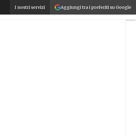
Aggiungi tra i preferiti su Google
SPS Italia on tour, il 13 aprile a Genova la quarta t
I nostri servizi