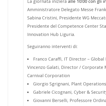
La giornata inizierà
alle 10:00 con gli 
Amministratore Delegato Messe Frankfur
Sabina Cristini, Presidente WG Meccat
Presidente del Competence Center Start
Innovation Hub Liguria.
Seguiranno interventi di:
Franco Caraffi, IT Director – Glob
Vincenzo Galati, Director / Corporat
Carnival Corporation
Giorgio Sgrignani, Plant Operation
Gabriele Cicognani, Cyber & Securi
Giovanni Berselli, Professore Ordin