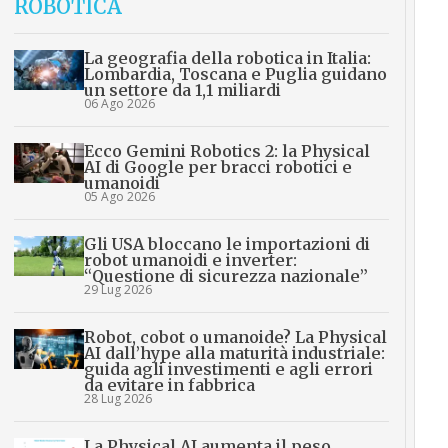
ROBOTICA
La geografia della robotica in Italia:
Lombardia, Toscana e Puglia guidano
un settore da 1,1 miliardi
06 Ago 2026
Ecco Gemini Robotics 2: la Physical
AI di Google per bracci robotici e
umanoidi
05 Ago 2026
Gli USA bloccano le importazioni di
robot umanoidi e inverter:
“Questione di sicurezza nazionale”
29 Lug 2026
Robot, cobot o umanoide? La Physical
AI dall’hype alla maturità industriale:
guida agli investimenti e agli errori
da evitare in fabbrica
28 Lug 2026
La Physical AI aumenta il peso