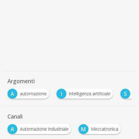
Argomenti
I
S
zione
intelligenza artificiale
Sew-Eurodrive
Canali
A
M
Automazione industriale
Meccatronica