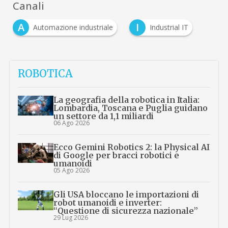
Canali
A
I
Automazione industriale
Industrial IT
ROBOTICA
La geografia della robotica in Italia:
Lombardia, Toscana e Puglia guidano
un settore da 1,1 miliardi
06 Ago 2026
Ecco Gemini Robotics 2: la Physical AI
di Google per bracci robotici e
umanoidi
05 Ago 2026
Gli USA bloccano le importazioni di
robot umanoidi e inverter:
“Questione di sicurezza nazionale”
29 Lug 2026