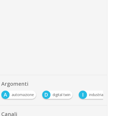
Argomenti
A
D
I
automazione
digital twin
industria 4.0
Canali