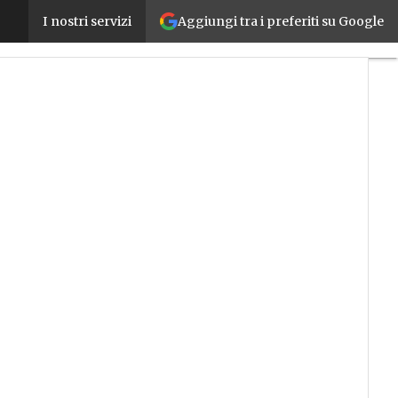
Aggiungi tra i preferiti su Google
Digital Twin: che cos’è, come funziona e quali sono
I nostri servizi