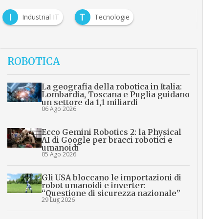
I
T
Industrial IT
Tecnologie
ROBOTICA
La geografia della robotica in Italia:
Lombardia, Toscana e Puglia guidano
un settore da 1,1 miliardi
06 Ago 2026
Ecco Gemini Robotics 2: la Physical
AI di Google per bracci robotici e
umanoidi
05 Ago 2026
Gli USA bloccano le importazioni di
robot umanoidi e inverter:
“Questione di sicurezza nazionale”
29 Lug 2026