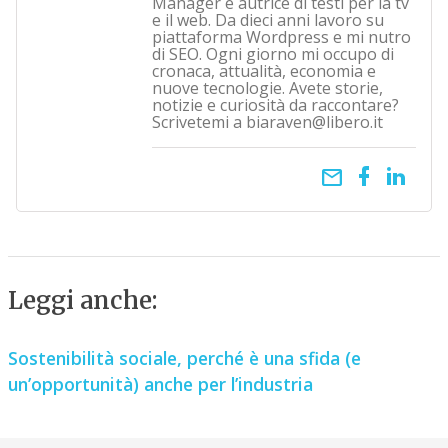
Manager e autrice di testi per la tv
e il web. Da dieci anni lavoro su
piattaforma Wordpress e mi nutro
di SEO. Ogni giorno mi occupo di
cronaca, attualità, economia e
nuove tecnologie. Avete storie,
notizie e curiosità da raccontare?
Scrivetemi a biaraven@libero.it
email
Leggi anche:
Sostenibilità sociale, perché è una sfida (e
un’opportunità) anche per l’industria