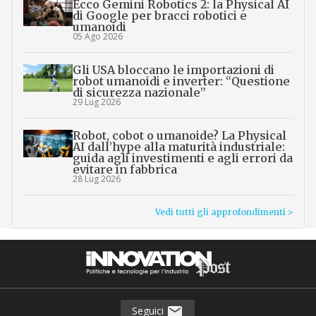
Mitsubishi Motors punta sugli
umanoidi: sviluppo e test in fabbrica a
Kyoto
07 Ago 2026
La geografia della robotica in Italia:
Lombardia, Toscana e Puglia guidano
un settore da 1,1 miliardi
06 Ago 2026
Ecco Gemini Robotics 2: la Physical AI
di Google per bracci robotici e
umanoidi
05 Ago 2026
Gli USA bloccano le importazioni di
robot umanoidi e inverter: “Questione
di sicurezza nazionale”
29 Lug 2026
Robot, cobot o umanoide? La Physical
AI dall’hype alla maturità industriale:
guida agli investimenti e agli errori da
evitare in fabbrica