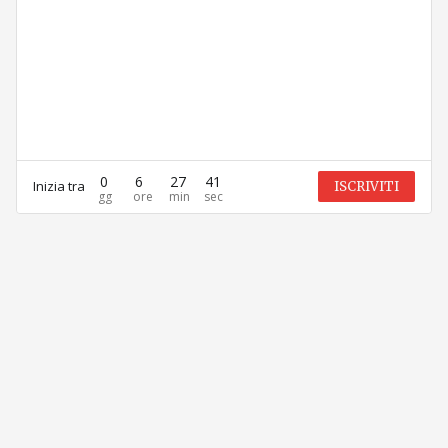
WEBINAR
Disaster Recovery as a Service: dalla
continuità operativa alla resilienza del
business
0
6
27
41
Inizia tra
ISCRIVITI