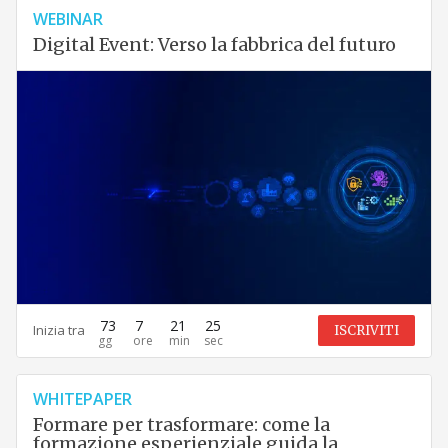
WEBINAR
Digital Event: Verso la fabbrica del futuro
73
7
21
24
Inizia tra
ISCRIVITI
WHITEPAPER
Formare per trasformare: come la
formazione esperienziale guida la