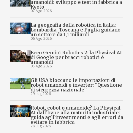
umanoidi: sviluppo e test in fabbrica a
Kyoto
07 Ago 2026
La geografia della robotica in Italia:
Lombardia, Toscana e Puglia guidano
un settore da 1,1 miliardi
06 Ago 2026
Ecco Gemini Robotics 2: la Physical AI
di Google per bracci robotici e
umanoidi
05 Ago 2026
Gli USA bloccano le importazioni di
robot umanoidi e inverter: “Questione
di sicurezza nazionale”
29 Lug 2026
Robot, cobot o umanoide? La Physical
AI dall’hype alla maturità industriale:
guida agli investimenti e agli errori da
evitare in fabbrica
28 Lug 2026