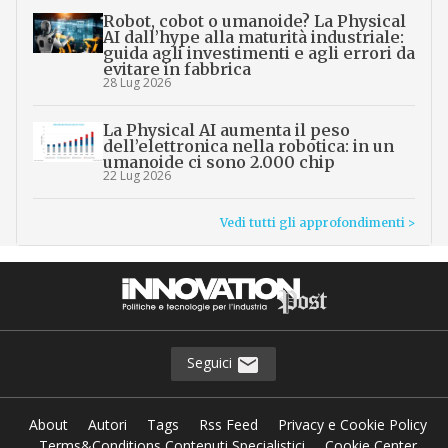
Robot, cobot o umanoide? La Physical
AI dall’hype alla maturità industriale:
guida agli investimenti e agli errori da
evitare in fabbrica
28 Lug 2026
La Physical AI aumenta il peso
dell’elettronica nella robotica: in un
umanoide ci sono 2.000 chip
22 Lug 2026
Vedi tutti gli approfondimenti >
Seguici
About
Autori
Tags
Rss Feed
Privacy e Cookie Policy
Terms&Conditions Contenuti Specialistici
Cookie Center