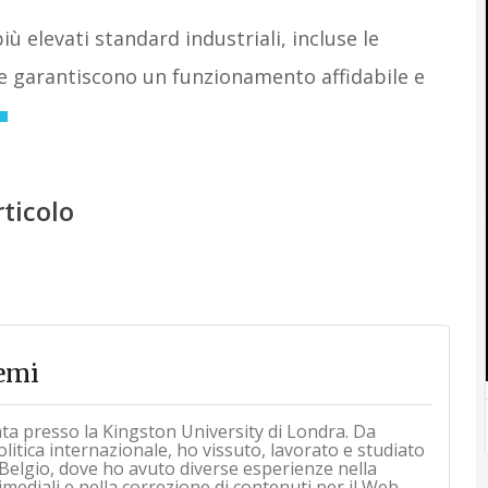
ù elevati standard industriali, incluse le
he garantiscono un funzionamento affidabile e
rticolo
emi
ata presso la Kingston University di Londra. Da
itica internazionale, ho vissuto, lavorato e studiato
Belgio, dove ho avuto diverse esperienze nella
mediali e nella correzione di contenuti per il Web.