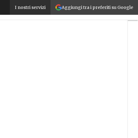
Aggiungi tra i preferiti su Google
Più potenza, versatilità e sicurezza nelle applicazi
I nostri servizi