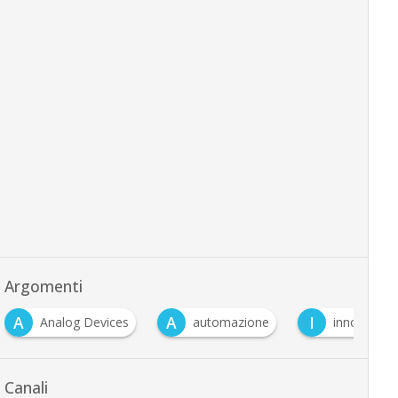
Argomenti
A
A
I
Analog Devices
automazione
innovazion
Canali