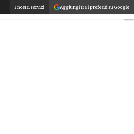
Aggiungi tra i preferiti su Google
Universal Robots, MIR e Analog Devices insieme per
I nostri servizi