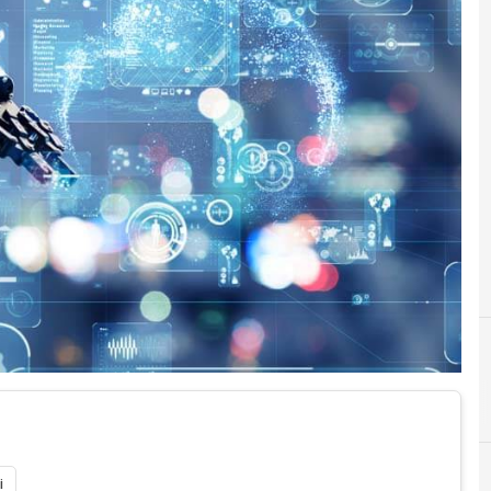
A
AI
i