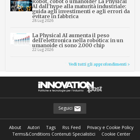
Robot, cobot o umanoide? La Physical
AI dall’hype alla maturità industriale:
guida agli investimenti e agli errori da
evitare in fabbrica
28 Lug 2026
La Physical AI aumenta il peso
dell’elettronica nella robotica: in un
umanoide ci sono 2.000 chip
22 Lug 2026
Vedi tutti gli approfondimenti >
Seguici
About
Autori
Tags
Rss Feed
Privacy e Cookie Policy
Terms&Conditions Contenuti Specialistici
Cookie Center