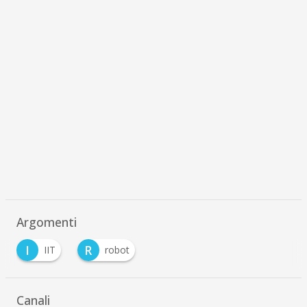
Argomenti
I
R
IIT
robot
Canali