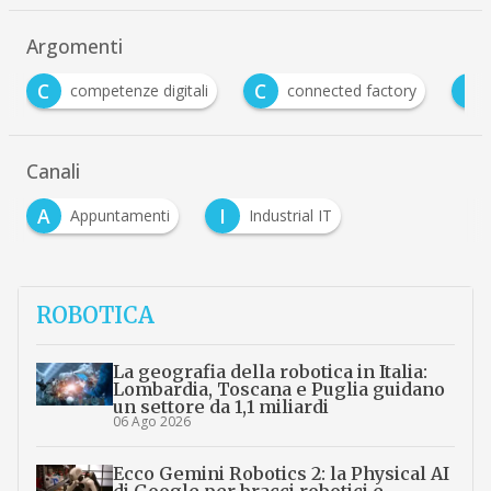
Argomenti
C
F
ompetenze digitali
connected factory
fabbrica in
Canali
A
I
Appuntamenti
Industrial IT
ROBOTICA
La geografia della robotica in Italia:
Lombardia, Toscana e Puglia guidano
un settore da 1,1 miliardi
06 Ago 2026
Ecco Gemini Robotics 2: la Physical AI
di Google per bracci robotici e