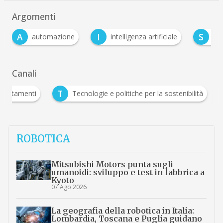
Argomenti
I
S
mazione
intelligenza artificiale
sostenibilità
Canali
A
T
Appuntamenti
Tecnologie e politiche per la sosten
ROBOTICA
Mitsubishi Motors punta sugli
umanoidi: sviluppo e test in fabbrica a
Kyoto
07 Ago 2026
La geografia della robotica in Italia:
Lombardia, Toscana e Puglia guidano