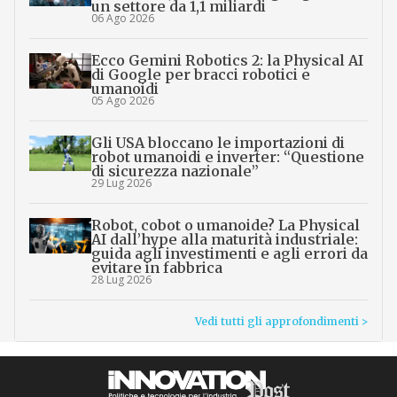
un settore da 1,1 miliardi
06 Ago 2026
Ecco Gemini Robotics 2: la Physical AI
di Google per bracci robotici e
umanoidi
05 Ago 2026
Gli USA bloccano le importazioni di
robot umanoidi e inverter: “Questione
di sicurezza nazionale”
29 Lug 2026
Robot, cobot o umanoide? La Physical
AI dall’hype alla maturità industriale:
guida agli investimenti e agli errori da
evitare in fabbrica
28 Lug 2026
Vedi tutti gli approfondimenti >