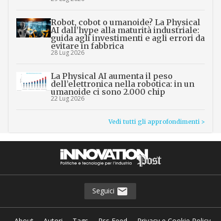
Robot, cobot o umanoide? La Physical
AI dall’hype alla maturità industriale:
guida agli investimenti e agli errori da
evitare in fabbrica
28 Lug 2026
La Physical AI aumenta il peso
dell’elettronica nella robotica: in un
umanoide ci sono 2.000 chip
22 Lug 2026
Vedi tutti gli approfondimenti >
Seguici
About
Autori
Tags
Rss Feed
Privacy e Cookie Policy