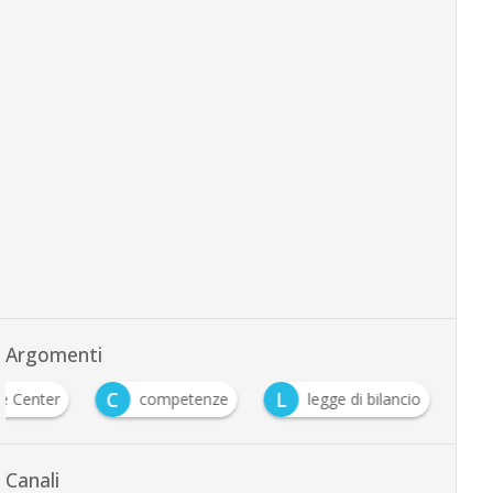
Argomenti
C
L
e Center
competenze
legge di bilancio
Canali