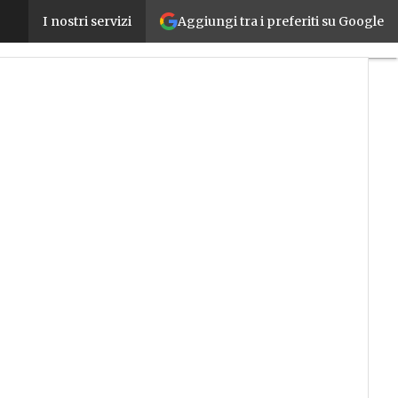
Aggiungi tra i preferiti su Google
DDL Bilancio, 30 milioni in due anni per i Centri 
I nostri servizi