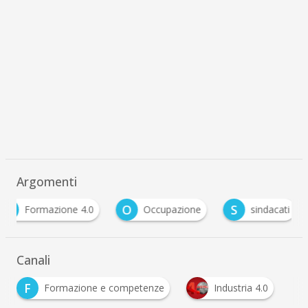
Argomenti
F
O
S
Formazione 4.0
Occupazione
sindacati
Canali
F
Formazione e competenze
Industria 4.0