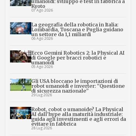
umanoidi: sviluppo e test in fabbrica a
Kyoto
07 Ago 2026
La geografia della robotica in Italia:
Lombardia, Toscana e Puglia guidano
un settore da 1,1 miliardi
06 Ago 2026
Ecco Gemini Robotics 2: la Physical AI
di Google per bracci robotici e
umanoidi
05 Ago 2026
Gli USA bloccano le importazioni di
robot umanoidi e inverter: “Questione
di sicurezza nazionale”
29 Lug 2026
Robot, cobot o umanoide? La Physical
AI dall’hype alla maturità industriale:
guida agli investimenti e agli errori da
evitare in fabbrica
28 Lug 2026