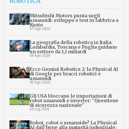
ROBOTICA
Mitsubishi Motors punta sugli
umanoidi: sviluppo e test in fabbrica a
Kyoto
07 Ago 2026
La geografia della robotica in Italia:
Lombardia, Toscana e Puglia guidano
un settore da 1,1 miliardi
06 Ago 2026
Ecco Gemini Robotics 2: la Physical AI
di Google per bracci robotici e
umanoidi
05 Ago 2026
Gli USA bloccano le importazioni di
robot umanoidi e inverter: “Questione
di sicurezza nazionale”
29 Lug 2026
Robot, cobot o umanoide? La Physical
AI dall’hype alla maturità industriale: