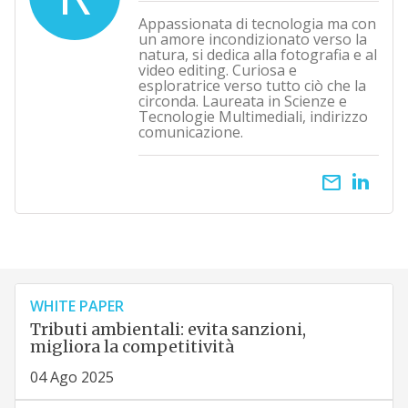
Appassionata di tecnologia ma con
un amore incondizionato verso la
natura, si dedica alla fotografia e al
video editing. Curiosa e
esploratrice verso tutto ciò che la
circonda. Laureata in Scienze e
Tecnologie Multimediali, indirizzo
comunicazione.
email
WHITE PAPER
Tributi ambientali: evita sanzioni,
migliora la competitività
04 Ago 2025