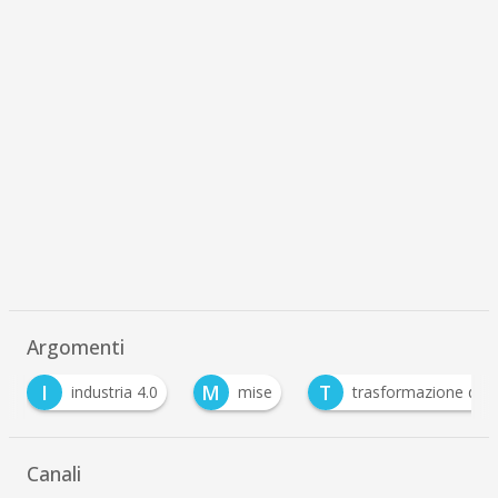
Argomenti
M
T
industria 4.0
mise
trasformazione digitale
Canali