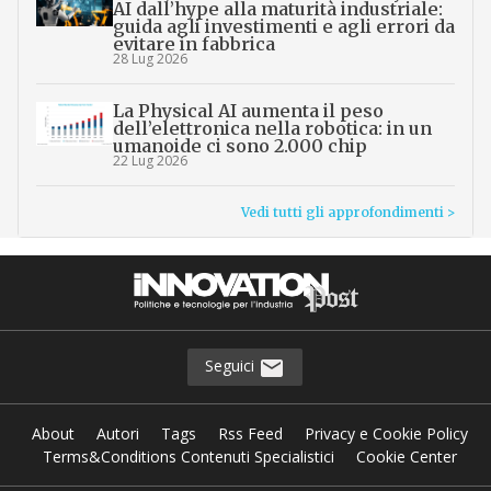
AI dall’hype alla maturità industriale:
guida agli investimenti e agli errori da
evitare in fabbrica
28 Lug 2026
La Physical AI aumenta il peso
dell’elettronica nella robotica: in un
umanoide ci sono 2.000 chip
22 Lug 2026
Vedi tutti gli approfondimenti >
Seguici
About
Autori
Tags
Rss Feed
Privacy e Cookie Policy
Terms&Conditions Contenuti Specialistici
Cookie Center