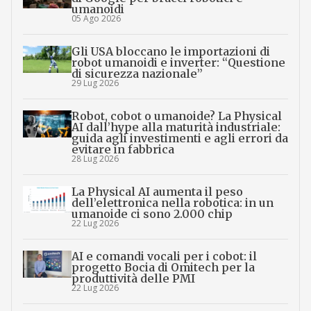
umanoidi
05 Ago 2026
Gli USA bloccano le importazioni di
robot umanoidi e inverter: “Questione
di sicurezza nazionale”
29 Lug 2026
Robot, cobot o umanoide? La Physical
AI dall’hype alla maturità industriale:
guida agli investimenti e agli errori da
evitare in fabbrica
28 Lug 2026
La Physical AI aumenta il peso
dell’elettronica nella robotica: in un
umanoide ci sono 2.000 chip
22 Lug 2026
AI e comandi vocali per i cobot: il
progetto Bocia di Omitech per la
produttività delle PMI
22 Lug 2026