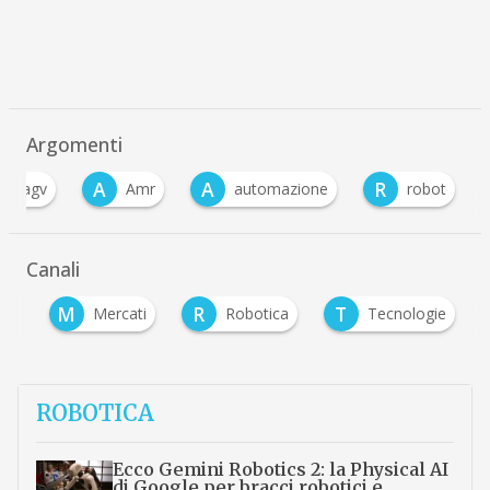
Argomenti
A
A
A
R
agv
Amr
automazione
robot
Canali
M
R
T
ità
Mercati
Robotica
Tecnologie
ROBOTICA
Ecco Gemini Robotics 2: la Physical AI
di Google per bracci robotici e