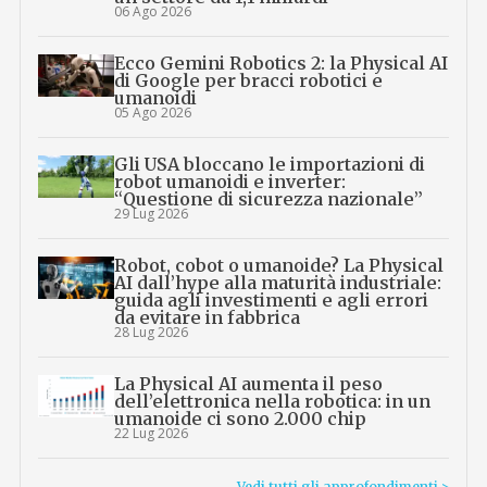
06 Ago 2026
Ecco Gemini Robotics 2: la Physical AI
di Google per bracci robotici e
umanoidi
05 Ago 2026
Gli USA bloccano le importazioni di
robot umanoidi e inverter:
“Questione di sicurezza nazionale”
29 Lug 2026
Robot, cobot o umanoide? La Physical
AI dall’hype alla maturità industriale:
guida agli investimenti e agli errori
da evitare in fabbrica
28 Lug 2026
La Physical AI aumenta il peso
dell’elettronica nella robotica: in un
umanoide ci sono 2.000 chip
22 Lug 2026
Vedi tutti gli approfondimenti >