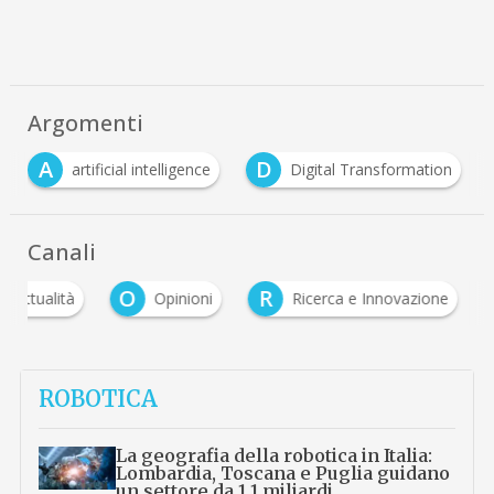
Argomenti
D
I
I
al intelligence
Digital Transformation
IA
Canali
O
R
Attualità
Opinioni
Ricerca e Innovazione
ROBOTICA
La geografia della robotica in Italia:
Lombardia, Toscana e Puglia guidano
un settore da 1,1 miliardi