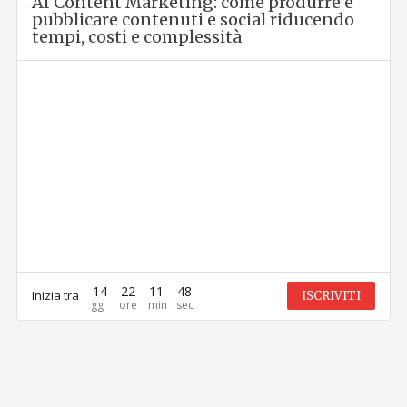
AI Content Marketing: come produrre e
pubblicare contenuti e social riducendo
tempi, costi e complessità
14
22
11
48
Inizia tra
ISCRIVITI