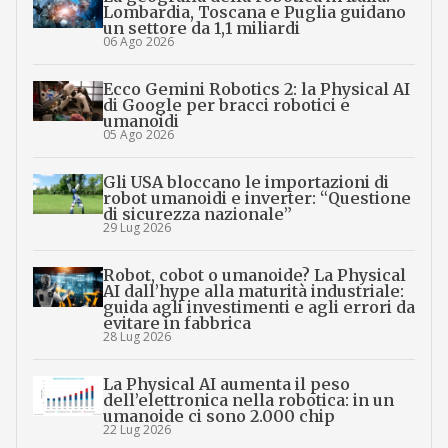
Lombardia, Toscana e Puglia guidano
un settore da 1,1 miliardi
06 Ago 2026
Ecco Gemini Robotics 2: la Physical AI
di Google per bracci robotici e
umanoidi
05 Ago 2026
Gli USA bloccano le importazioni di
robot umanoidi e inverter: “Questione
di sicurezza nazionale”
29 Lug 2026
Robot, cobot o umanoide? La Physical
AI dall’hype alla maturità industriale:
guida agli investimenti e agli errori da
evitare in fabbrica
28 Lug 2026
La Physical AI aumenta il peso
dell’elettronica nella robotica: in un
umanoide ci sono 2.000 chip
22 Lug 2026