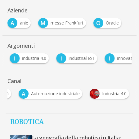
Aziende
A
M
O
anie
messe Frankfurt
Oracle
Argomenti
I
I
I
industria 4.0
industrial IoT
innovazione
Canali
A
alità
Automazione industriale
Industria 4.0
ROBOTICA
La geografia della robotica in Italia: