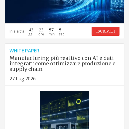
43
23
57
4
Inizia tra
ISCRIVITI
WHITE PAPER
Manufacturing più reattivo con AI e dati
integrati: come ottimizzare produzione e
supply chain
27 Lug 2026