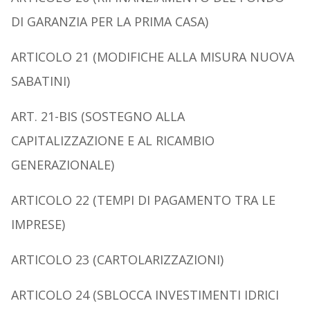
DI GARANZIA PER LA PRIMA CASA
)
A
RTICOLO
21 (M
ODIFICHE ALLA MISURA
N
UOVA
S
ABATINI
)
A
RT
. 21-
BIS
(S
OSTEGNO ALLA
CAPITALIZZAZIONE E AL RICAMBIO
GENERAZIONALE
)
A
RTICOLO
22 (T
EMPI DI PAGAMENTO TRA LE
IMPRESE
)
A
RTICOLO
23 (C
ARTOLARIZZAZIONI
)
A
RTICOLO
24 (S
BLOCCA INVESTIMENTI IDRICI