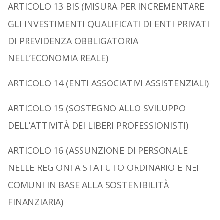
A
RTICOLO
13
BIS
(M
ISURA PER INCREMENTARE
GLI INVESTIMENTI QUALIFICATI DI
E
NTI PRIVATI
DI PREVIDENZA OBBLIGATORIA
NELL
’
ECONOMIA
REALE
)
A
RTICOLO
14 (E
NTI
A
SSOCIATIVI
A
SSISTENZIALI
)
A
RTICOLO
15 (S
OSTEGNO ALLO SVILUPPO
DELL
’
ATTIVITÀ DEI LIBERI PROFESSIONISTI
)
A
RTICOLO
16 (A
SSUNZIONE DI PERSONALE
NELLE
R
EGIONI A STATUTO ORDINARIO E NEI
C
OMUNI IN BASE ALLA SOSTENIBILITÀ
FINANZIARIA
)