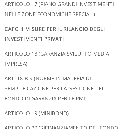
A
RTICOLO
17 (P
IANO GRANDI INVESTIMENTI
NELLE
Z
ONE ECONOMICHE
S
PECIALI
)
CAPO II MISURE PER IL RILANCIO DEGLI
INVESTIMENTI PRIVATI
A
RTICOLO
18 (G
ARANZIA SVILUPPO MEDIA
IMPRESA
)
A
RT
. 18-
BIS
(N
ORME IN MATERIA DI
SEMPLIFICAZIONE PER LA GESTIONE DEL
F
ONDO DI GARANZIA PER LE
PMI)
A
RTICOLO
19 (M
INIBOND
)
A
RTICOLO
20 (R
IFINANZIAMENTO DEL
F
ONDO