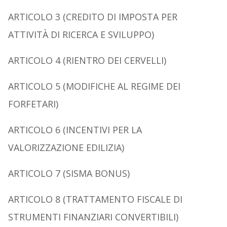
A
RTICOLO
3 (C
REDITO DI IMPOSTA PER
ATTIVITÀ DI RICERCA E SVILUPPO
)
A
RTICOLO
4 (R
IENTRO DEI CERVELLI
)
A
RTICOLO
5 (M
ODIFICHE AL REGIME DEI
FORFETARI
)
A
RTICOLO
6 (I
NCENTIVI PER LA
VALORIZZAZIONE EDILIZIA
)
A
RTICOLO
7 (S
ISMA BONUS
)
A
RTICOLO
8 (T
RATTAMENTO FISCALE DI
STRUMENTI FINANZIARI CONVERTIBILI
)