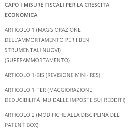
CAPO I MISURE FISCALI PER LA CRESCITA
ECONOMICA
A
RTICOLO
1 (M
AGGIORAZIONE
DELL
’
AMMORTAMENTO PER I BENI
STRUMENTALI NUOVI
)
(
SUPERAMMORTAMENTO
)
A
RTICOLO
1-
BIS
(R
EVISIONE MINI
-IRES)
A
RTICOLO
1-
TER
(M
AGGIORAZIONE
DEDUCIBILITÀ
IMU
DALLE IMPOSTE SUI REDDITI
)
A
RTICOLO
2 (M
ODIFICHE ALLA DISCIPLINA DEL
P
ATENT BOX
)