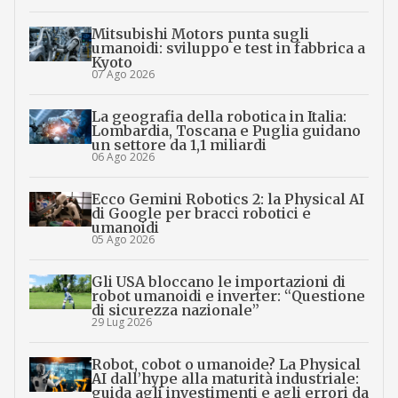
Mitsubishi Motors punta sugli
umanoidi: sviluppo e test in fabbrica a
Kyoto
07 Ago 2026
La geografia della robotica in Italia:
Lombardia, Toscana e Puglia guidano
un settore da 1,1 miliardi
06 Ago 2026
Ecco Gemini Robotics 2: la Physical AI
di Google per bracci robotici e
umanoidi
05 Ago 2026
Gli USA bloccano le importazioni di
robot umanoidi e inverter: “Questione
di sicurezza nazionale”
29 Lug 2026
Robot, cobot o umanoide? La Physical
AI dall’hype alla maturità industriale:
guida agli investimenti e agli errori da