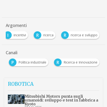
Argomenti
I
R
R
incentivi
ricerca
ricerca e sviluppo
Canali
P
R
i
Politica industriale
Ricerca e Innovazione
ROBOTICA
Mitsubishi Motors punta sugli
umanoidi: sviluppo e test in fabbrica a
Kyoto