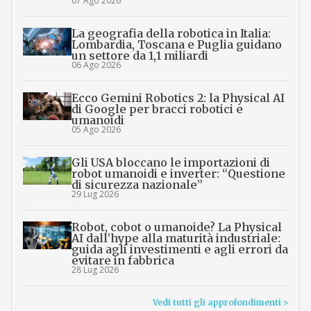
07 Ago 2026
La geografia della robotica in Italia:
Lombardia, Toscana e Puglia guidano
un settore da 1,1 miliardi
06 Ago 2026
Ecco Gemini Robotics 2: la Physical AI
di Google per bracci robotici e
umanoidi
05 Ago 2026
Gli USA bloccano le importazioni di
robot umanoidi e inverter: “Questione
di sicurezza nazionale”
29 Lug 2026
Robot, cobot o umanoide? La Physical
AI dall’hype alla maturità industriale:
guida agli investimenti e agli errori da
evitare in fabbrica
28 Lug 2026
Vedi tutti gli approfondimenti >