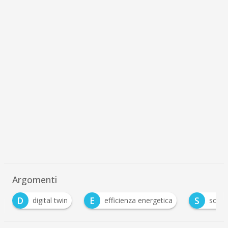
Argomenti
E
S
T
efficienza energetica
schneider electric