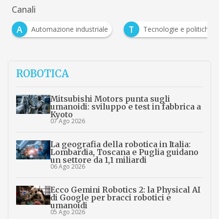
Canali
T
industriale
Tecnologie e politiche per la sostenibilità
ROBOTICA
Mitsubishi Motors punta sugli
umanoidi: sviluppo e test in fabbrica a
Kyoto
07 Ago 2026
La geografia della robotica in Italia:
Lombardia, Toscana e Puglia guidano
un settore da 1,1 miliardi
06 Ago 2026
Ecco Gemini Robotics 2: la Physical AI
di Google per bracci robotici e
umanoidi
05 Ago 2026