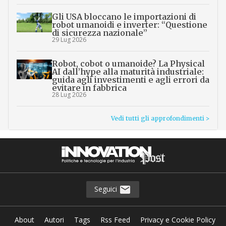
Gli USA bloccano le importazioni di
robot umanoidi e inverter: “Questione
di sicurezza nazionale”
29 Lug 2026
Robot, cobot o umanoide? La Physical
AI dall’hype alla maturità industriale:
guida agli investimenti e agli errori da
evitare in fabbrica
28 Lug 2026
Vedi tutti gli approfondimenti >
Seguici
About
Autori
Tags
Rss Feed
Privacy e Cookie Policy